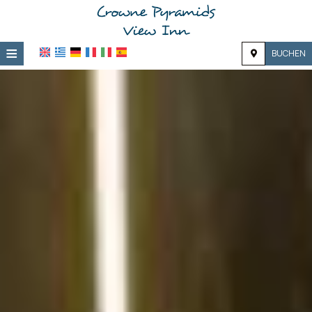
≡
BUCHEN
Zuhause
Lage
Unterkunft
Ausstattung
Fotogalerie