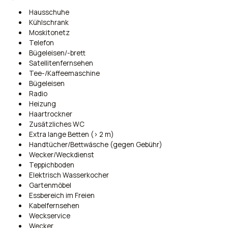
Hausschuhe
Kühlschrank
Moskitonetz
Telefon
Bügeleisen/-brett
Satellitenfernsehen
Tee-/Kaffeemaschine
Bügeleisen
Radio
Heizung
Haartrockner
Zusätzliches WC
Extra lange Betten (> 2 m)
Handtücher/Bettwäsche (gegen Gebühr)
Wecker/Weckdienst
Teppichboden
Elektrisch Wasserkocher
Gartenmöbel
Essbereich im Freien
Kabelfernsehen
Weckservice
Wecker