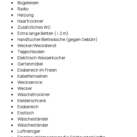
Bügeleisen
Radio
Heizung
Haartrockner
Zusätzliches WC
Extra lange Betten (> 2 m)
Handtücher/Bettwäsche (gegen Gebühr)
Wecker/Weckdienst
Teppichboden
Elektrisch Wasserkocher
Gartenmöbel
Essbereich im Freien
Kabelfernsehen
Weckservice
Wecker
Wäschetrockner
Kleiderschrank
Essbereich
Esstisch
Wäscheständer
Wäscheständer
Luftreiniger