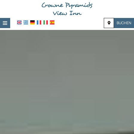
≡
BUCHEN
Zuhause
Lage
Unterkunft
Ausstattung
Fotogalerie