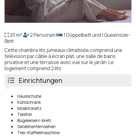
20 m²
2 Personen
1 Doppelbett und 1 Queensize-
Bett
Cette chambre lits jumeaux climatisée comprend une
télévision par câble à écran plat, une salle de bains
privative et une terrasse avec vue sur le jardin. Le
logement comprend 2 lits.
Einrichtungen
Hausschuhe
Kühlschrank
Moskitonetz
Telefon
Bügeleisen/-brett
Satellitenfernsehen
Tee-/Kaffeemaschine