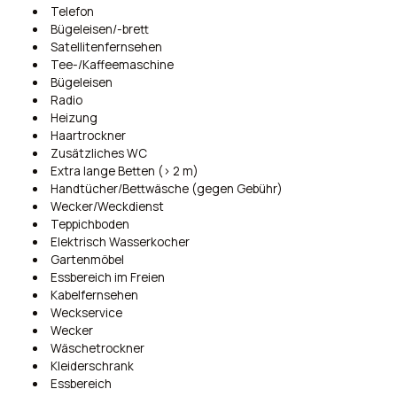
Telefon
Bügeleisen/-brett
Satellitenfernsehen
Tee-/Kaffeemaschine
Bügeleisen
Radio
Heizung
Haartrockner
Zusätzliches WC
Extra lange Betten (> 2 m)
Handtücher/Bettwäsche (gegen Gebühr)
Wecker/Weckdienst
Teppichboden
Elektrisch Wasserkocher
Gartenmöbel
Essbereich im Freien
Kabelfernsehen
Weckservice
Wecker
Wäschetrockner
Kleiderschrank
Essbereich