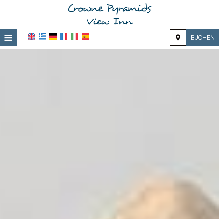
≡
BUCHEN
Zuhause
Lage
Unterkunft
Ausstattung
Fotogalerie