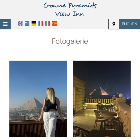
≡
BUCHEN
Zuhause
Fotogalerie
Lage
Unterkunft
Ausstattung
Fotogalerie