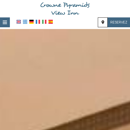
≡
RESERVEZ
Maison
Emplacement
Hébergement
Équipements
Galerie photo