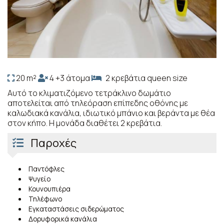
20 m²
4 +3 άτομα
2 κρεβάτια queen size
Αυτό το κλιματιζόμενο τετράκλινο δωμάτιο
αποτελείται από τηλεόραση επίπεδης οθόνης με
καλωδιακά κανάλια, ιδιωτικό μπάνιο και βεράντα με θέα
στον κήπο. Η μονάδα διαθέτει 2 κρεβάτια.
Παροχές
Παντόφλες
Ψυγείο
Κουνουπιέρα
Τηλέφωνο
Εγκαταστάσεις σιδερώματος
Δορυφορικά κανάλια