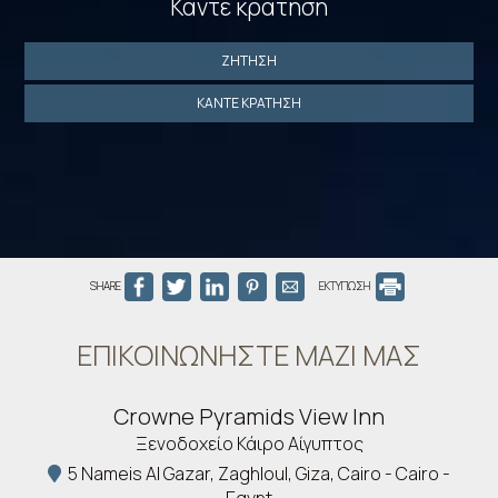
Κάντε κράτηση
ΖΉΤΗΣΗ
ΚΆΝΤΕ ΚΡΆΤΗΣΗ
SHARE
ΕΚΤΥΠΩΣΗ
ΕΠΙΚΟΙΝΩΝΉΣΤΕ ΜΑΖΊ ΜΑΣ
Crowne Pyramids View Inn
Ξενοδοχείο Κάιρο Αίγυπτος
5 Nameis Al Gazar, Zaghloul, Giza, Cairo - Cairo -