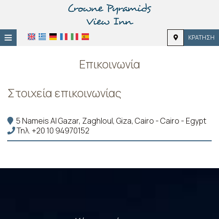
≡
ΚΡΆΤΗΣΗ
Κεντρική
Επικοινωνία
Τοποθεσία
Στοιχεία επικοινωνίας
Διαμονή
Παροχές
5 Nameis Al Gazar, Zaghloul, Giza, Cairo - Cairo - Egypt
Τηλ.
+20 10 94970152
Φωτογραφίες