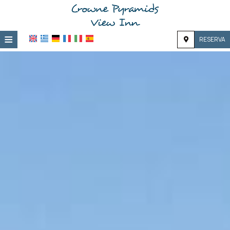
≡
RESERVA
Hogar
Ubicación
Alojamiento
Servicios
Galería de fotos